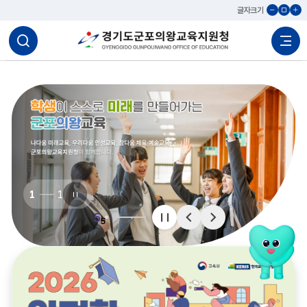
글자크기
글자축소
원래대로
글자확
검색
활성화
1
1
비주얼
정지
5
5
팝업
팝업
팝업
정지
이전
다음