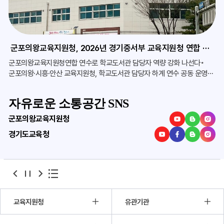
군포의왕교육지원청, 2026년 경기중서부 교육지원청 연합 학교도서관 담당자 하계 연수 진행
군포의왕교육지원청연합 연수로 학교도서관 담당자 역량 강화 나선다◦
군포의왕·시흥·안산 교육지원청, 학교도서관 담당자 하계 연수 공동 운영◦
최신 독서문화·교육 동
자유로운 소통공간 SNS
군포의왕교육지원청
경기도교육청
banner
banner
banner
이전
정지
다음
교육지원청
유관기관