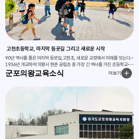
고천초등학교, 마지막 등굣길 그리고 새로운 시작
90년 역사를 품은 마지막 등굣길,고천초, 새로운 교정에서 미래를 잇는다.◦
1936년 개교하여 의왕시 현존 공립초 중 가장 긴 역사를 가진 초등학교◦
마지막 등
군포의왕교육소식
더보기